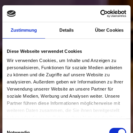
Zustimmung
Details
Über Cookies
Diese Webseite verwendet Cookies
Wir verwenden Cookies, um Inhalte und Anzeigen zu
personalisieren, Funktionen für soziale Medien anbieten
zu können und die Zugriffe auf unsere Website zu
analysieren. Außerdem geben wir Informationen zu Ihrer
Verwendung unserer Website an unsere Partner für
Ein Kurzurlaub wie am Mittelmeer
soziale Medien, Werbung und Analysen weiter. Unsere
Partner führen diese Informationen möglicherweise mit
Thermenparadies
weiteren Daten zusammen, die Sie ihnen bereitgestellt
haben oder die sie im Rahmen Ihrer Nutzung der Dienste
mit vielfältigen
gesammelt haben.
Einwilligungsauswahl
Notwendig