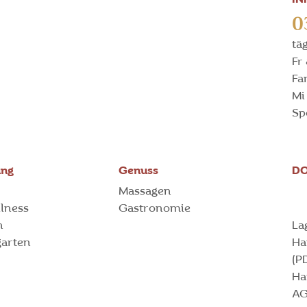
0
tä
Fr
Fa
Mi
Sp
ung
Genuss
D
Massagen
llness
Gastronomie
n
La
garten
Ha
(P
Ha
AG