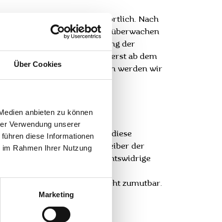
llgemeinen Gesetzen verantwortlich. Nach
herte fremde Informationen zu überwachen
n zur Entfernung oder Sperrung der
zügliche Haftung ist jedoch erst ab dem
Über Cookies
rechenden Rechtsverletzungen werden wir
 Medien anbieten zu können
hrer Verwendung unserer
aben. Deshalb können wir für diese
 führen diese Informationen
jeweilige Anbieter oder Betreiber der
ie im Rahmen Ihrer Nutzung
echtsverstöße überprüft. Rechtswidrige
te einer Rechtsverletzung nicht zumutbar.
Marketing