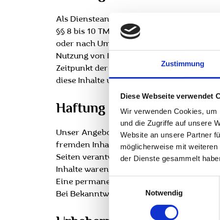
Als Diensteanbieter sind wir gemäß § 7 Ab
§§ 8 bis 10 TMG sind wir als Diensteanbie
oder nach Umständen zu forschen, die auf
Nutzung von Informationen nach den allge
Zustimmung
Zeitpunkt der Kenntnis einer konkreten 
diese Inhalte umgehend entfernen.
Diese Webseite verwendet 
Haftung für Links
Wir verwenden Cookies, um I
und die Zugriffe auf unsere 
Unser Angebot enthält Links zu externen W
Website an unsere Partner fü
fremden Inhalte auch keine Gewähr überneh
möglicherweise mit weiteren
Seiten verantwortlich. Die verlinkten Se
der Dienste gesammelt habe
Inhalte waren zum Zeitpunkt der Verlinku
Einwilligungsauswahl
Eine permanente inhaltliche Kontrolle der
Notwendig
Bei Bekanntwerden von Rechtsverletzunge