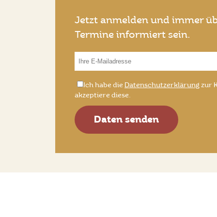
Jetzt anmelden und immer üb
Termine informiert sein.
Do
*E-
not
Mail:
*Datenschutz:
Ich habe die
Datenschutzerklärung
zur 
fill
akzeptiere diese.
this
field
Daten senden