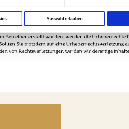
Inhalte und Werke auf diesen Seiten unterliegen dem deut
ies
Auswahl erlauben
er Verwertung außerhalb der Grenzen des Urheberrechtes
wnloads und Kopien dieser Seite sind nur für den private
 vom Betreiber erstellt wurden, werden die Urheberrechte
. Sollten Sie trotzdem auf eine Urheberrechtsverletzung
en von Rechtsverletzungen werden wir derartige Inhal