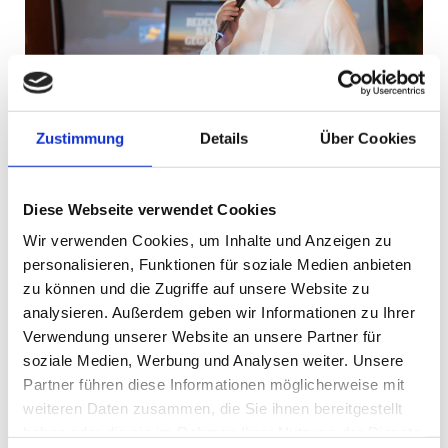
Zustimmung
Details
Über Cookies
Begrüßung der Gäste und
Diese Webseite verwendet Cookies
Rede mit Rückblick auf 5
Wir verwenden Cookies, um Inhalte und Anzeigen zu
Jahre Havel-Therme & einem
personalisieren, Funktionen für soziale Medien anbieten
zu können und die Zugriffe auf unsere Website zu
Ausblick auf die Zukunft
analysieren. Außerdem geben wir Informationen zu Ihrer
Verwendung unserer Website an unsere Partner für
Geschäftsführer Andreas Schauer
soziale Medien, Werbung und Analysen weiter. Unsere
Partner führen diese Informationen möglicherweise mit
weiteren Daten zusammen, die Sie ihnen bereitgestellt
haben oder die sie im Rahmen Ihrer Nutzung der Dienste