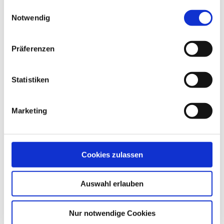
gesammelt haben.
Einwilligungsauswahl
Notwendig
Präferenzen
Statistiken
Marketing
Dankeschön und
Cookies zulassen
symbolische Überreichung
des neuen Havel-Therme
Auswahl erlauben
Songs an die Stadt Werder
Nur notwendige Cookies
(Havel)