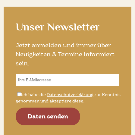
Unser Newsletter
Jetzt anmelden und immer über
Neuigkeiten & Termine informiert
sein.
Do
*E-
not
Mail:
*Datenschutz:
Ich habe die
Datenschutzerklärung
zur Kenntnis
fill
genommen und akzeptiere diese.
this
field
Daten senden